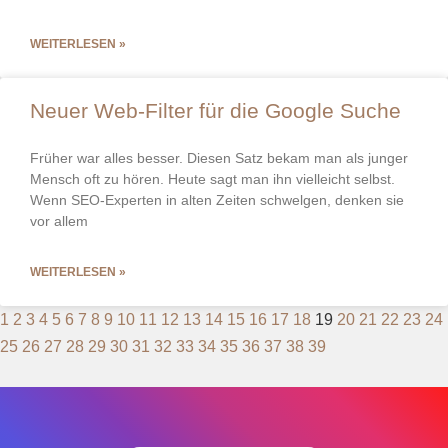
WEITERLESEN »
Neuer Web-Filter für die Google Suche
Früher war alles besser. Diesen Satz bekam man als junger
Mensch oft zu hören. Heute sagt man ihn vielleicht selbst.
Wenn SEO-Experten in alten Zeiten schwelgen, denken sie
vor allem
WEITERLESEN »
1
2
3
4
5
6
7
8
9
10
11
12
13
14
15
16
17
18
19
20
21
22
23
24
25
26
27
28
29
30
31
32
33
34
35
36
37
38
39