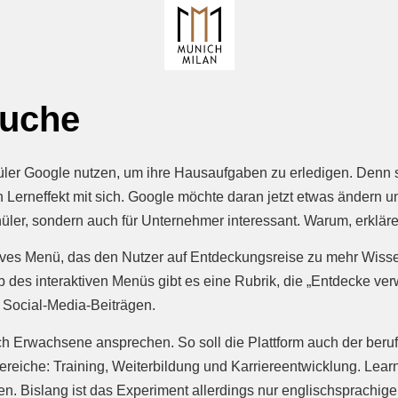
Suche
ler Google nutzen, um ihre Hausaufgaben zu erledigen. Denn sch
n Lerneffekt mit sich. Google möchte daran jetzt etwas ändern un
chüler, sondern auch für Unternehmer interessant. Warum, erkläre
tives Menü, das den Nutzer auf Entdeckungsreise zu mehr Wisse
b des interaktiven Menüs gibt es eine Rubrik, die „Entdecke ve
d Social-Media-Beiträgen.
 Erwachsene ansprechen. So soll die Plattform auch der berufl
Bereiche: Training, Weiterbildung und Karriereentwicklung. Le
. Bislang ist das Experiment allerdings nur englischsprachig