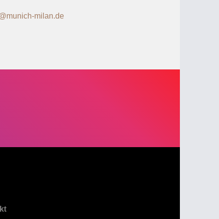
o@munich-milan.de
WEITER
kt