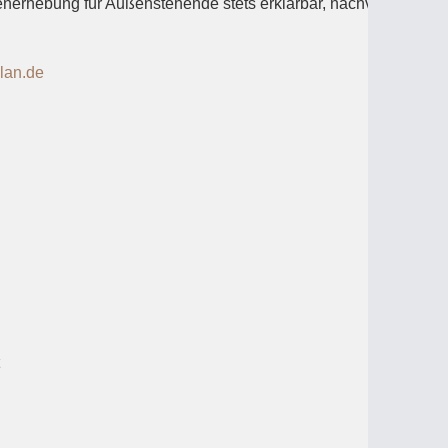
tenerhebung für Außenstehende stets erklärbar, nachvollziehbar
lan.de
WEITER